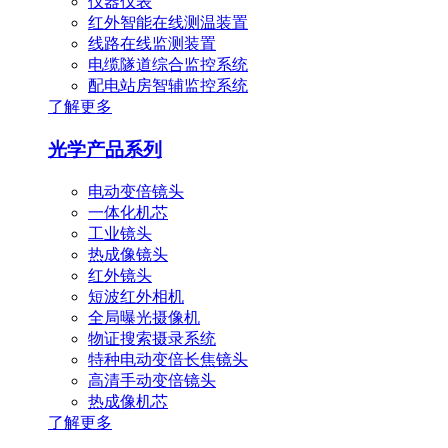
仪器仪表
红外智能在线测温装置
线路在线监测装置
电缆隧道综合监控系统
配电站房智辅监控系统
了解更多
光学产品系列
电动变倍镜头
一体化机芯
工业镜头
热成像镜头
红外镜头
短波红外相机
全局曝光摄像机
物证搜索摄录系统
特种电动变倍长焦镜头
高清手动变倍镜头
热成像机芯
了解更多