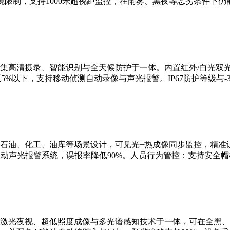
限制，支持1000米超视距监控，在雨雾、黑夜等恶劣条件下仍
集高清摄录、智能识别与全天候防护于一体。内置红外/白光双
5%以下，支持移动侦测自动录像与声光报警。IP67防护等级与-3
石油、化工、油库等场景设计，可见光+热成像同步监控，精准识
联动声光报警系统，误报率降低90%。人员行为管控：支持安全
激光夜视、超低照度成像与多光谱感知技术于一体，可在全黑、