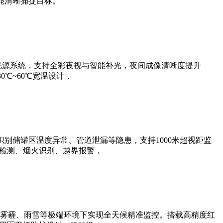
能清晰捕捉目标。
光源系统，支持全彩夜视与智能补光，夜间成像清晰度提升
0℃~60℃宽温设计，
别储罐区温度异常、管道泄漏等隐患，支持1000米超视距监
帽检测、烟火识别、越界报警，
雾霾、雨雪等极端环境下实现全天候精准监控。搭载高精度红