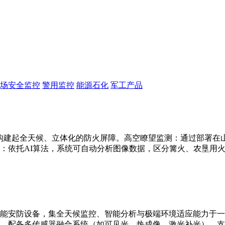
场安全监控
警用监控
能源石化
军工产品
构建起全天候、立体化的防火屏障。高空瞭望监测：通过部署在山顶
：依托AI算法，系统可自动分析图像数据，区分篝火、农垦用
能安防设备，集全天候监控、智能分析与极端环境适应能力于一
别。配备多传感器融合系统（如可见光、热成像、激光补光），支