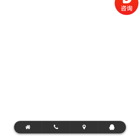
工业镜头
热成像镜头
红外镜头
短波红外相机
全局曝光摄像机
物证搜索摄录系统
特种电动变倍长焦镜头
高清手动变倍镜头
热成像机芯
轻载云台摄像机
重载云台摄像机