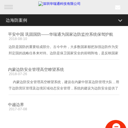
边海防案例
首页
全部分类
森林防火案例
平安中国 巩固国防——华瑞通为国家边防监控系统保驾护航
产品中心
2018-08-10
边海防案例
边防是国防的重要组成部分。古今中外，大多数国家都把加强边防作为安
行业产品
邦定国的战略任务来对待。边防是保卫国家安全的前哨阵地，是反映国家
机场安全案例
政治、外交政策的“晴雨表”，是展示国威、军威的“窗口”。随着我国对外开
解决方案
放的进一步深入，出入境人口流量不断上升，走私偷渡等
电力巡检案例
内蒙边防安全管理高空瞭望系统
2018-07-26
轨道交通案例
成功案例
内蒙边防安全管理高空瞭望系统，建设在内蒙中部某边防管理大队，用
于边防营区管理及边境区域动态安全管理，系统的建设为边防安全提供了
智慧城市案例
新闻中心
远距离昼夜监控功能，特别是在内蒙“天高云淡”的环境下，系统更是发挥
出了其超视距功能，加强了边防安
海事渔政案例
中越边界
关于我们
2017-07-08
数字航道案例
新能源安全监控案例