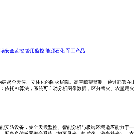
场安全监控
警用监控
能源石化
军工产品
构建起全天候、立体化的防火屏障。高空瞭望监测：通过部署在山顶
：依托AI算法，系统可自动分析图像数据，区分篝火、农垦用
能安防设备，集全天候监控、智能分析与极端环境适应能力于一
别。配备多传感器融合系统（如可见光、热成像、激光补光），支