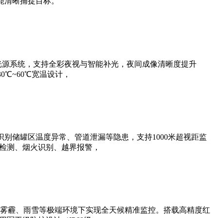
能清晰捕捉目标。
光源系统，支持全彩夜视与智能补光，夜间成像清晰度提升
0℃~60℃宽温设计，
别储罐区温度异常、管道泄漏等隐患，支持1000米超视距监
帽检测、烟火识别、越界报警，
雾霾、雨雪等极端环境下实现全天候精准监控。搭载高精度红