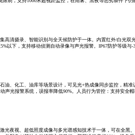
限制，支持1000米超视距监控，在雨雾、黑夜等恶劣条件下仍
集高清摄录、智能识别与全天候防护于一体。内置红外/白光双
5%以下，支持移动侦测自动录像与声光报警。IP67防护等级与-3
石油、化工、油库等场景设计，可见光+热成像同步监控，精准识
联动声光报警系统，误报率降低90%。人员行为管控：支持安全
激光夜视、超低照度成像与多光谱感知技术于一体，可在全黑、