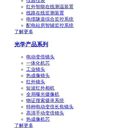
仪器仪表
红外智能在线测温装置
线路在线监测装置
电缆隧道综合监控系统
配电站房智辅监控系统
了解更多
光学产品系列
电动变倍镜头
一体化机芯
工业镜头
热成像镜头
红外镜头
短波红外相机
全局曝光摄像机
物证搜索摄录系统
特种电动变倍长焦镜头
高清手动变倍镜头
热成像机芯
了解更多