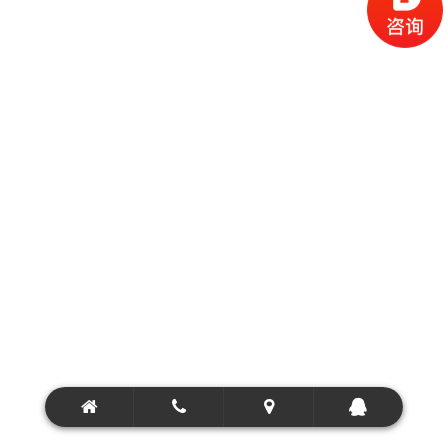
工业镜头
热成像镜头
红外镜头
短波红外相机
全局曝光摄像机
物证搜索摄录系统
特种电动变倍长焦镜头
高清手动变倍镜头
热成像机芯
轻载云台摄像机
重载云台摄像机