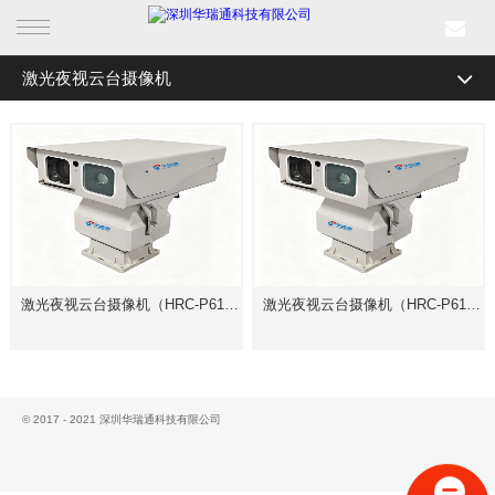
激光夜视云台摄像机
首页
全部分类
电力智能监测
产品中心
仪器仪表
行业产品
红外智能在线测温装置
解决方案
线路在线监测装置
电缆隧道综合监控系统
激光夜视云台摄像机（HRC-P6100）
激光夜视云台摄像机（HRC-P6100-Z1000）
成功案例
配电站房智辅监控系统
新闻中心
光学产品系列
关于我们
© 2017 - 2021 深圳华瑞通科技有限公司
电动变倍镜头
一体化机芯