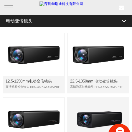
电动变倍镜头
首页
全部分类
电力智能监测
产品中心
仪器仪表
行业产品
红外智能在线测温装置
解决方案
线路在线监测装置
电缆隧道综合监控系统
12.5-1250mm电动变倍镜头
22.5-1050mm 电动变倍镜头
成功案例
高清透雾长焦镜头 HRC100×12.5MAPRF
高清透雾长焦镜头 HRC47×22.5MAPRF
配电站房智辅监控系统
新闻中心
光学产品系列
关于我们
电动变倍镜头
一体化机芯