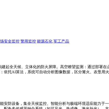
场安全监控
警用监控
能源石化
军工产品
构建起全天候、立体化的防火屏障。高空瞭望监测：通过部署在山顶
：依托AI算法，系统可自动分析图像数据，区分篝火、农垦用
能安防设备，集全天候监控、智能分析与极端环境适应能力于一
别。配备多传感器融合系统（如可见光、热成像、激光补光），支