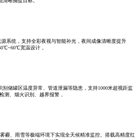
能清晰捕捉目标。
光源系统，支持全彩夜视与智能补光，夜间成像清晰度提升
0℃~60℃宽温设计，
别储罐区温度异常、管道泄漏等隐患，支持1000米超视距监
帽检测、烟火识别、越界报警，
雾霾、雨雪等极端环境下实现全天候精准监控。搭载高精度红