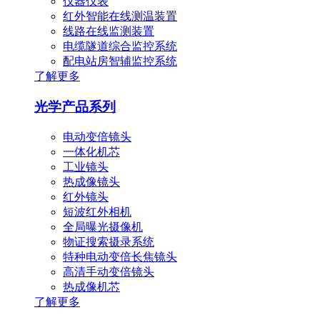
仪器仪表
红外智能在线测温装置
线路在线监测装置
电缆隧道综合监控系统
配电站房智辅监控系统
了解更多
光学产品系列
电动变倍镜头
一体化机芯
工业镜头
热成像镜头
红外镜头
短波红外相机
全局曝光摄像机
物证搜索摄录系统
特种电动变倍长焦镜头
高清手动变倍镜头
热成像机芯
了解更多