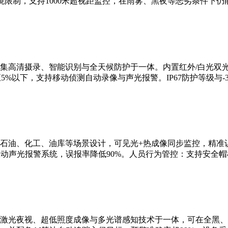
限制，支持1000米超视距监控，在雨雾、黑夜等恶劣条件下仍
集高清摄录、智能识别与全天候防护于一体。内置红外/白光双
5%以下，支持移动侦测自动录像与声光报警。IP67防护等级与-3
石油、化工、油库等场景设计，可见光+热成像同步监控，精准识
联动声光报警系统，误报率降低90%。人员行为管控：支持安全
激光夜视、超低照度成像与多光谱感知技术于一体，可在全黑、