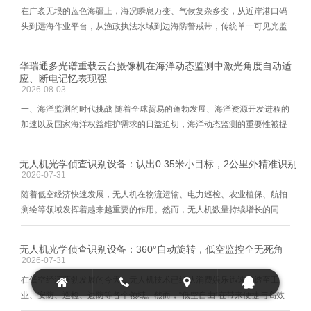
在广袤无垠的蓝色海疆上，海况瞬息万变、气候复杂多变，从近岸港口码
头到远海作业平台，从渔政执法水域到边海防警戒带，传统单一可见光监
控设备常常陷入“白天看不清远处、夜间全黑盲拍、雨雾天彻底失效、人工
盯屏疲于奔命”的被动局面。深圳华瑞通科技有限公司依托多
华瑞通多光谱重载云台摄像机在海洋动态监测中激光角度自动适
应、断电记忆表现强
2026-08-03
一、海洋监测的时代挑战 随着全球贸易的蓬勃发展、海洋资源开发进程的
加速以及国家海洋权益维护需求的日益迫切，海洋动态监测的重要性被提
升至前所未有的高度。海岸线绵长、海域辽阔，海面环境常年伴随高盐
雾、强光照、大湿度以及船体持续摇摆等恶劣因
无人机光学侦查识别设备：认出0.35米小目标，2公里外精准识别
2026-07-31
随着低空经济快速发展，无人机在物流运输、电力巡检、农业植保、航拍
测绘等领域发挥着越来越重要的作用。然而，无人机数量持续增长的同
时，"黑飞""乱飞""低空入侵"等问题也日益突出，机场、园区、能源设施、
边境口岸、政府机关、大型活动现场等重点区域正面临前所未有
无人机光学侦查识别设备：360°自动旋转，低空监控全无死角
2026-07-31
在低空经济蓬勃发展的今天，无人机技术已经从消费娱乐迅速渗透至工
业、安防、巡检、边防等各个领域。然而，“低空自由”在带来便捷与高效
的同时，也给公共安全、重点区域防护以及重要基础设施管理带来了前所