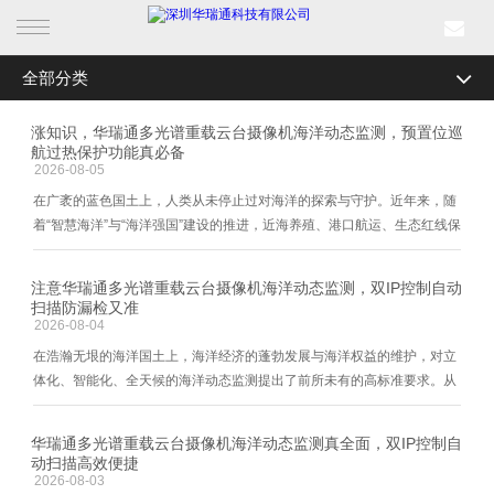
全部分类
首页
公司新闻
涨知识，华瑞通多光谱重载云台摄像机海洋动态监测，预置位巡
产品中心
航过热保护功能真必备
行业资讯
2026-08-05
行业产品
在广袤的蓝色国土上，人类从未停止过对海洋的探索与守护。近年来，随
媒体关注
着“智慧海洋”与“海洋强国”建设的推进，近海养殖、港口航运、生态红线保
护、海上风电等场景对海洋动态监测的需求呈现爆发式增长。然而，不同
解决方案
最新活动
于陆地的静态环境，海上监控面临着“三高”痛点：高湿
注意华瑞通多光谱重载云台摄像机海洋动态监测，双IP控制自动
成功案例
扫描防漏检又准
2026-08-04
在浩瀚无垠的海洋国土上，海洋经济的蓬勃发展与海洋权益的维护，对立
新闻中心
体化、智能化、全天候的海洋动态监测提出了前所未有的高标准要求。从
港口航道安全、海洋生态保护到海上执法取证，传统的监测手段常常受限
关于我们
于能见度、恶劣天气以及人工巡检的盲区。 如
华瑞通多光谱重载云台摄像机海洋动态监测真全面，双IP控制自
动扫描高效便捷
2026-08-03