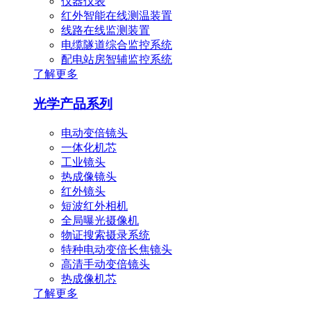
仪器仪表
红外智能在线测温装置
线路在线监测装置
电缆隧道综合监控系统
配电站房智辅监控系统
了解更多
光学产品系列
电动变倍镜头
一体化机芯
工业镜头
热成像镜头
红外镜头
短波红外相机
全局曝光摄像机
物证搜索摄录系统
特种电动变倍长焦镜头
高清手动变倍镜头
热成像机芯
了解更多