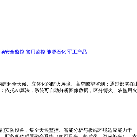
场安全监控
警用监控
能源石化
军工产品
构建起全天候、立体化的防火屏障。高空瞭望监测：通过部署在山顶
：依托AI算法，系统可自动分析图像数据，区分篝火、农垦用
能安防设备，集全天候监控、智能分析与极端环境适应能力于一
别。配备多传感器融合系统（如可见光、热成像、激光补光），支