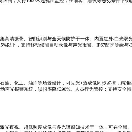
限制，支持1000米超视距监控，在雨雾、黑夜等恶劣条件下仍
集高清摄录、智能识别与全天候防护于一体。内置红外/白光双
5%以下，支持移动侦测自动录像与声光报警。IP67防护等级与-3
石油、化工、油库等场景设计，可见光+热成像同步监控，精准识
联动声光报警系统，误报率降低90%。人员行为管控：支持安全
激光夜视、超低照度成像与多光谱感知技术于一体，可在全黑、