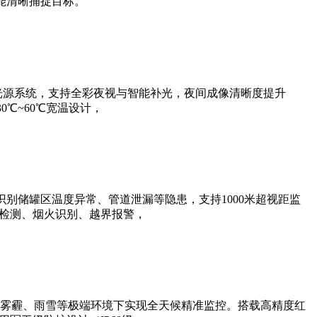
能清晰捕捉目标。
光源系统，支持全彩夜视与智能补光，夜间成像清晰度提升
0℃~60℃宽温设计，
别储罐区温度异常、管道泄漏等隐患，支持1000米超视距监
帽检测、烟火识别、越界报警，
雾霾、雨雪等极端环境下实现全天候精准监控。搭载高精度红