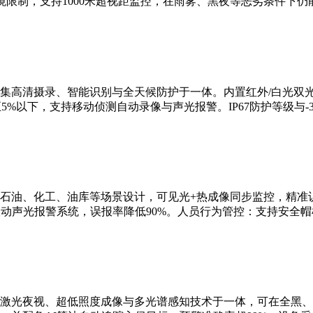
限制，支持1000米超视距监控，在雨雾、黑夜等恶劣条件下仍
集高清摄录、智能识别与全天候防护于一体。内置红外/白光双
5%以下，支持移动侦测自动录像与声光报警。IP67防护等级与-3
石油、化工、油库等场景设计，可见光+热成像同步监控，精准识
联动声光报警系统，误报率降低90%。人员行为管控：支持安全
激光夜视、超低照度成像与多光谱感知技术于一体，可在全黑、