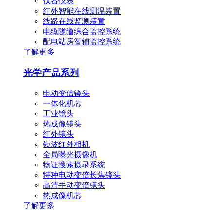
仪器仪表
红外智能在线测温装置
线路在线监测装置
电缆隧道综合监控系统
配电站房智辅监控系统
了解更多
光学产品系列
电动变倍镜头
一体化机芯
工业镜头
热成像镜头
红外镜头
短波红外相机
全局曝光摄像机
物证搜索摄录系统
特种电动变倍长焦镜头
高清手动变倍镜头
热成像机芯
了解更多