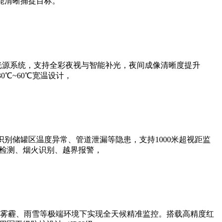
能清晰捕捉目标。
光源系统，支持全彩夜视与智能补光，夜间成像清晰度提升
0℃~60℃宽温设计，
别储罐区温度异常、管道泄漏等隐患，支持1000米超视距监
帽检测、烟火识别、越界报警，
雾霾、雨雪等极端环境下实现全天候精准监控。搭载高精度红