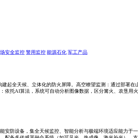
场安全监控
警用监控
能源石化
军工产品
构建起全天候、立体化的防火屏障。高空瞭望监测：通过部署在山顶
：依托AI算法，系统可自动分析图像数据，区分篝火、农垦用
能安防设备，集全天候监控、智能分析与极端环境适应能力于一
别。配备多传感器融合系统（如可见光、热成像、激光补光），支