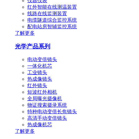
仪器仪表
红外智能在线测温装置
线路在线监测装置
电缆隧道综合监控系统
配电站房智辅监控系统
了解更多
光学产品系列
电动变倍镜头
一体化机芯
工业镜头
热成像镜头
红外镜头
短波红外相机
全局曝光摄像机
物证搜索摄录系统
特种电动变倍长焦镜头
高清手动变倍镜头
热成像机芯
了解更多