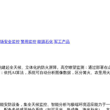
场安全监控
警用监控
能源石化
军工产品
构建起全天候、立体化的防火屏障。高空瞭望监测：通过部署在山顶
：依托AI算法，系统可自动分析图像数据，区分篝火、农垦用
能安防设备，集全天候监控、智能分析与极端环境适应能力于一
别。配备多传感器融合系统（如可见光、热成像、激光补光），支