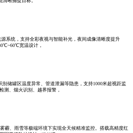
能清晰捕捉目标。
光源系统，支持全彩夜视与智能补光，夜间成像清晰度提升
0℃~60℃宽温设计，
别储罐区温度异常、管道泄漏等隐患，支持1000米超视距监
帽检测、烟火识别、越界报警，
雾霾、雨雪等极端环境下实现全天候精准监控。搭载高精度红