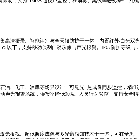
限制，支持1000米超视距监控，在雨雾、黑夜等恶劣条件下仍
集高清摄录、智能识别与全天候防护于一体。内置红外/白光双
5%以下，支持移动侦测自动录像与声光报警。IP67防护等级与-3
石油、化工、油库等场景设计，可见光+热成像同步监控，精准识
联动声光报警系统，误报率降低90%。人员行为管控：支持安全
激光夜视、超低照度成像与多光谱感知技术于一体，可在全黑、