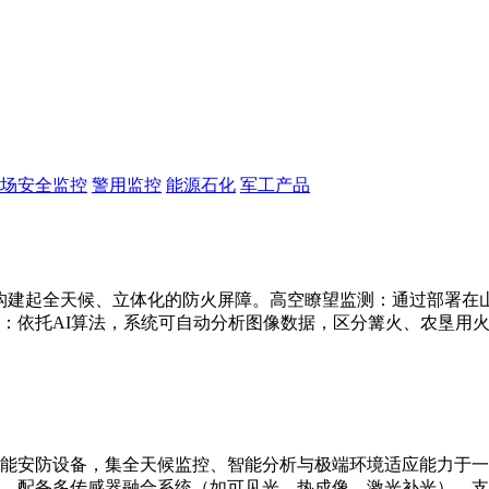
场安全监控
警用监控
能源石化
军工产品
构建起全天候、立体化的防火屏障。高空瞭望监测：通过部署在山顶
：依托AI算法，系统可自动分析图像数据，区分篝火、农垦用
能安防设备，集全天候监控、智能分析与极端环境适应能力于一
别。配备多传感器融合系统（如可见光、热成像、激光补光），支