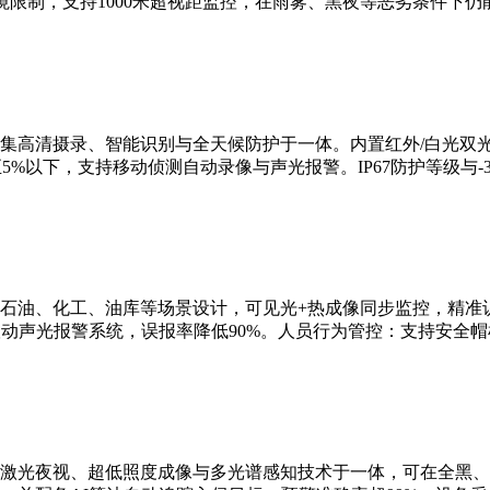
限制，支持1000米超视距监控，在雨雾、黑夜等恶劣条件下仍
集高清摄录、智能识别与全天候防护于一体。内置红外/白光双
5%以下，支持移动侦测自动录像与声光报警。IP67防护等级与-3
石油、化工、油库等场景设计，可见光+热成像同步监控，精准识
联动声光报警系统，误报率降低90%。人员行为管控：支持安全
激光夜视、超低照度成像与多光谱感知技术于一体，可在全黑、