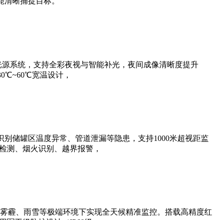
能清晰捕捉目标。
光源系统，支持全彩夜视与智能补光，夜间成像清晰度提升
0℃~60℃宽温设计，
别储罐区温度异常、管道泄漏等隐患，支持1000米超视距监
帽检测、烟火识别、越界报警，
雾霾、雨雪等极端环境下实现全天候精准监控。搭载高精度红