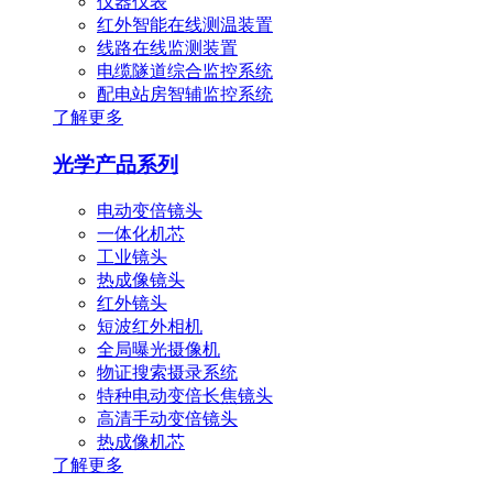
仪器仪表
红外智能在线测温装置
线路在线监测装置
电缆隧道综合监控系统
配电站房智辅监控系统
了解更多
光学产品系列
电动变倍镜头
一体化机芯
工业镜头
热成像镜头
红外镜头
短波红外相机
全局曝光摄像机
物证搜索摄录系统
特种电动变倍长焦镜头
高清手动变倍镜头
热成像机芯
了解更多