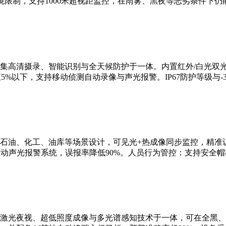
限制，支持1000米超视距监控，在雨雾、黑夜等恶劣条件下仍
集高清摄录、智能识别与全天候防护于一体。内置红外/白光双
5%以下，支持移动侦测自动录像与声光报警。IP67防护等级与-3
石油、化工、油库等场景设计，可见光+热成像同步监控，精准识
联动声光报警系统，误报率降低90%。人员行为管控：支持安全
激光夜视、超低照度成像与多光谱感知技术于一体，可在全黑、