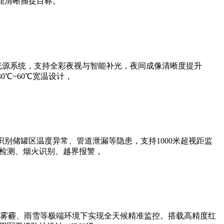
能清晰捕捉目标。
光源系统，支持全彩夜视与智能补光，夜间成像清晰度提升
0℃~60℃宽温设计，
别储罐区温度异常、管道泄漏等隐患，支持1000米超视距监
帽检测、烟火识别、越界报警，
雾霾、雨雪等极端环境下实现全天候精准监控。搭载高精度红