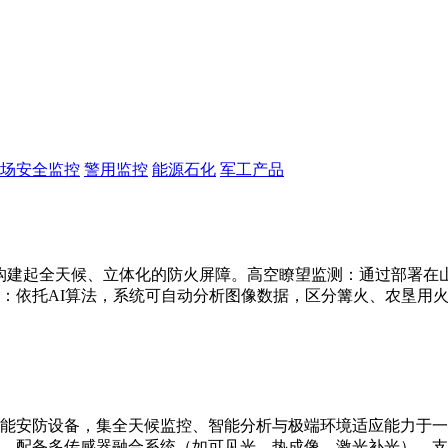
场安全监控
警用监控
能源石化
军工产品
构建起全天候、立体化的防火屏障。高空瞭望监测：通过部署在山顶
：依托AI算法，系统可自动分析图像数据，区分篝火、农垦用
能安防设备，集全天候监控、智能分析与极端环境适应能力于一
别。配备多传感器融合系统（如可见光、热成像、激光补光），支