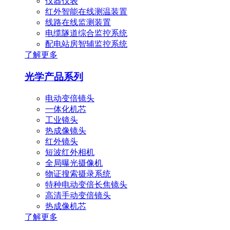
仪器仪表
红外智能在线测温装置
线路在线监测装置
电缆隧道综合监控系统
配电站房智辅监控系统
了解更多
光学产品系列
电动变倍镜头
一体化机芯
工业镜头
热成像镜头
红外镜头
短波红外相机
全局曝光摄像机
物证搜索摄录系统
特种电动变倍长焦镜头
高清手动变倍镜头
热成像机芯
了解更多