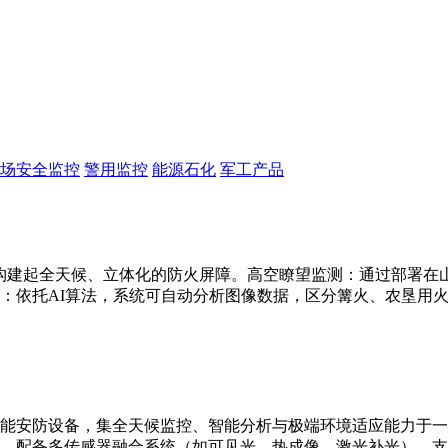
场安全监控
警用监控
能源石化
军工产品
构建起全天候、立体化的防火屏障。高空瞭望监测：通过部署在山顶
：依托AI算法，系统可自动分析图像数据，区分篝火、农垦用
能安防设备，集全天候监控、智能分析与极端环境适应能力于一
别。配备多传感器融合系统（如可见光、热成像、激光补光），支