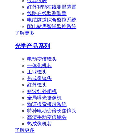
仪器仪表
红外智能在线测温装置
线路在线监测装置
电缆隧道综合监控系统
配电站房智辅监控系统
了解更多
光学产品系列
电动变倍镜头
一体化机芯
工业镜头
热成像镜头
红外镜头
短波红外相机
全局曝光摄像机
物证搜索摄录系统
特种电动变倍长焦镜头
高清手动变倍镜头
热成像机芯
了解更多