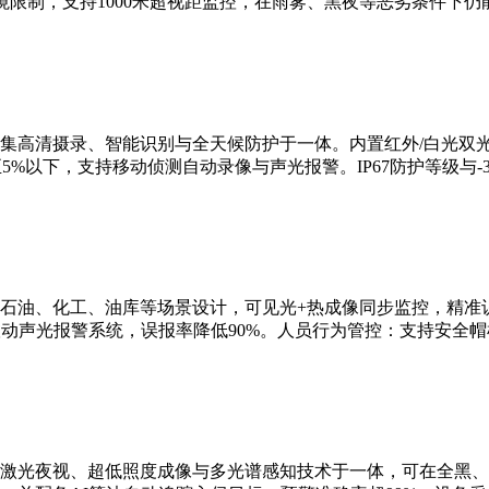
限制，支持1000米超视距监控，在雨雾、黑夜等恶劣条件下仍
集高清摄录、智能识别与全天候防护于一体。内置红外/白光双
5%以下，支持移动侦测自动录像与声光报警。IP67防护等级与-3
石油、化工、油库等场景设计，可见光+热成像同步监控，精准识
联动声光报警系统，误报率降低90%。人员行为管控：支持安全
激光夜视、超低照度成像与多光谱感知技术于一体，可在全黑、