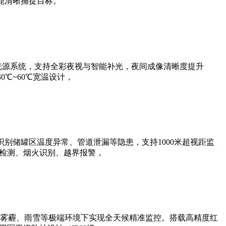
能清晰捕捉目标。
光源系统，支持全彩夜视与智能补光，夜间成像清晰度提升
0℃~60℃宽温设计，
别储罐区温度异常、管道泄漏等隐患，支持1000米超视距监
帽检测、烟火识别、越界报警，
雾霾、雨雪等极端环境下实现全天候精准监控。搭载高精度红