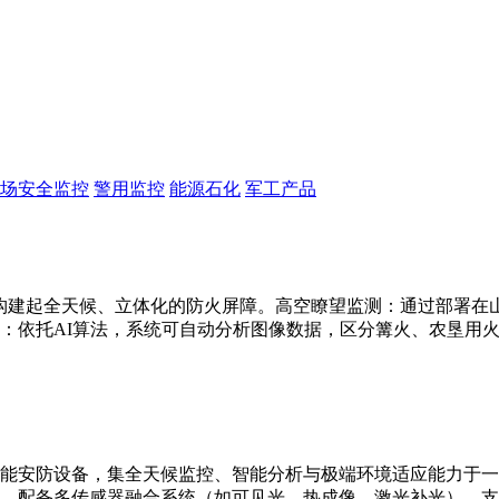
场安全监控
警用监控
能源石化
军工产品
构建起全天候、立体化的防火屏障。高空瞭望监测：通过部署在山顶
：依托AI算法，系统可自动分析图像数据，区分篝火、农垦用
能安防设备，集全天候监控、智能分析与极端环境适应能力于一
别。配备多传感器融合系统（如可见光、热成像、激光补光），支