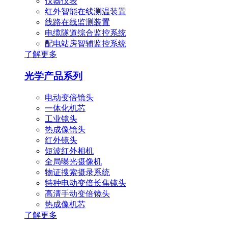
仪器仪表
红外智能在线测温装置
线路在线监测装置
电缆隧道综合监控系统
配电站房智辅监控系统
了解更多
光学产品系列
电动变倍镜头
一体化机芯
工业镜头
热成像镜头
红外镜头
短波红外相机
全局曝光摄像机
物证搜索摄录系统
特种电动变倍长焦镜头
高清手动变倍镜头
热成像机芯
了解更多