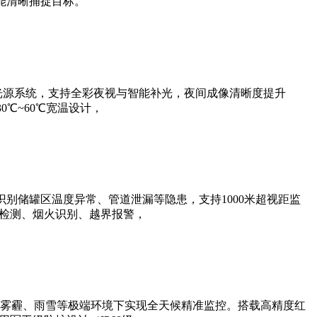
能清晰捕捉目标。
光源系统，支持全彩夜视与智能补光，夜间成像清晰度提升
0℃~60℃宽温设计，
别储罐区温度异常、管道泄漏等隐患，支持1000米超视距监
帽检测、烟火识别、越界报警，
雾霾、雨雪等极端环境下实现全天候精准监控。搭载高精度红