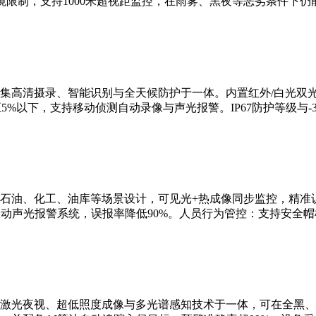
限制，支持1000米超视距监控，在雨雾、黑夜等恶劣条件下仍
集高清摄录、智能识别与全天候防护于一体。内置红外/白光双
5%以下，支持移动侦测自动录像与声光报警。IP67防护等级与-3
石油、化工、油库等场景设计，可见光+热成像同步监控，精准识
联动声光报警系统，误报率降低90%。人员行为管控：支持安全
激光夜视、超低照度成像与多光谱感知技术于一体，可在全黑、