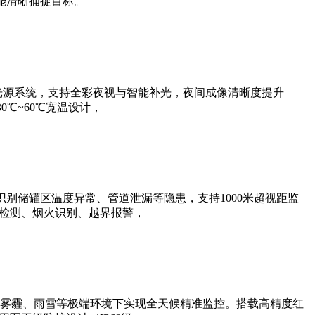
能清晰捕捉目标。
光源系统，支持全彩夜视与智能补光，夜间成像清晰度提升
0℃~60℃宽温设计，
别储罐区温度异常、管道泄漏等隐患，支持1000米超视距监
帽检测、烟火识别、越界报警，
雾霾、雨雪等极端环境下实现全天候精准监控。搭载高精度红