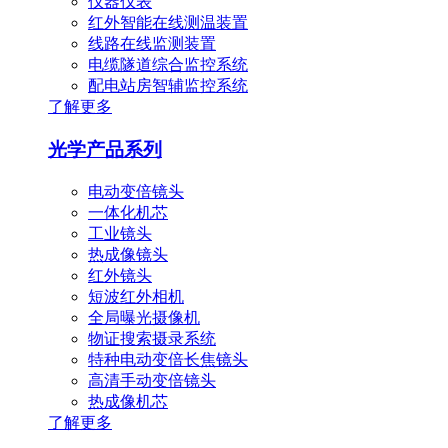
仪器仪表
红外智能在线测温装置
线路在线监测装置
电缆隧道综合监控系统
配电站房智辅监控系统
了解更多
光学产品系列
电动变倍镜头
一体化机芯
工业镜头
热成像镜头
红外镜头
短波红外相机
全局曝光摄像机
物证搜索摄录系统
特种电动变倍长焦镜头
高清手动变倍镜头
热成像机芯
了解更多