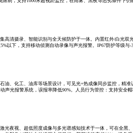
限制，支持1000米超视距监控，在雨雾、黑夜等恶劣条件下仍
集高清摄录、智能识别与全天候防护于一体。内置红外/白光双
5%以下，支持移动侦测自动录像与声光报警。IP67防护等级与-3
石油、化工、油库等场景设计，可见光+热成像同步监控，精准识
联动声光报警系统，误报率降低90%。人员行为管控：支持安全
激光夜视、超低照度成像与多光谱感知技术于一体，可在全黑、