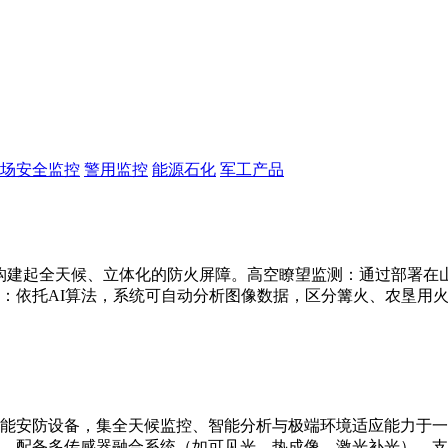
场安全监控
警用监控
能源石化
军工产品
构建起全天候、立体化的防火屏障。高空瞭望监测：通过部署在山顶
：依托AI算法，系统可自动分析图像数据，区分篝火、农垦用
能安防设备，集全天候监控、智能分析与极端环境适应能力于一
别。配备多传感器融合系统（如可见光、热成像、激光补光），支