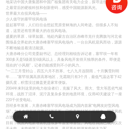
地采访中国大唐集团和中国广核集团有关电力企业，探寻这些电力项目
之最背后的硬核科技和创新密码，感受中国能源新风光。
世界最大在役风电场——
少人值守的塞罕坝风电场
提起塞罕坝，人们往往会想起荒原变林海的人间奇迹。但很多人不知
道，这里还有世界最大的在役风电场。
盛夏的草原，绿草如茵。地处内蒙古自治区赤峰市克什克腾旗与河北省
围场县交界处的大唐赤峰塞罕坝风电场内，一台台风机迎风而动，源源
不断地输送着清洁能源。
大唐赤峰分公司党委副书记、总经理刘相锐告诉记者，塞罕坝一年有
300多天是5级甚至6级风以上，具备风电开发得天独厚的条件。即便是
现在的“小风期”，记者仍能感受到不小的风力。
“一二三月雪封山，四五六月不胜寒。七八九月连阴雨，十月飘雪到明
年……”塞罕坝属高原高寒地区，无霜期只有3个月，最低气温达零下42
摄氏度，积雪没过膝盖更是家常便饭。
2004年来到这里的电力创业者们，克服了风大、雨大、雪大等恶劣气候
环境，战胜了沼泽、泥泞及复杂多变的地质环境，仅用40天建设了一座
220千伏变电站。
历经多年发展，大唐赤峰塞罕坝风电场成为国内首家“电网友好型风电
场”，如今在役装机容量151万千瓦。已投产的1136台机组中，国产风机
占比达到58.9%。
目前，我国风电新增装机连续多年居全球首位。风电在我国已成为仅次
于火电、水电的第三大主力电源，是可再生能源发电的主力军。