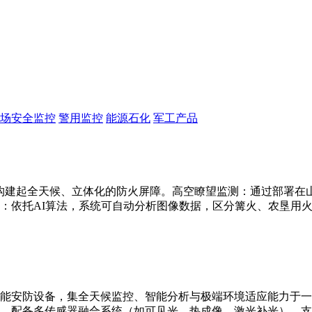
场安全监控
警用监控
能源石化
军工产品
构建起全天候、立体化的防火屏障。高空瞭望监测：通过部署在山顶
：依托AI算法，系统可自动分析图像数据，区分篝火、农垦用
能安防设备，集全天候监控、智能分析与极端环境适应能力于一
别。配备多传感器融合系统（如可见光、热成像、激光补光），支