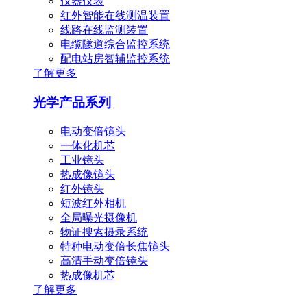
仪器仪表
红外智能在线测温装置
线路在线监测装置
电缆隧道综合监控系统
配电站房智辅监控系统
了解更多
光学产品系列
电动变倍镜头
一体化机芯
工业镜头
热成像镜头
红外镜头
短波红外相机
全局曝光摄像机
物证搜索摄录系统
特种电动变倍长焦镜头
高清手动变倍镜头
热成像机芯
了解更多