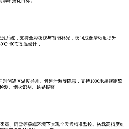
能清晰捕捉目标。
光源系统，支持全彩夜视与智能补光，夜间成像清晰度提升
0℃~60℃宽温设计，
别储罐区温度异常、管道泄漏等隐患，支持1000米超视距监
帽检测、烟火识别、越界报警，
雾霾、雨雪等极端环境下实现全天候精准监控。搭载高精度红