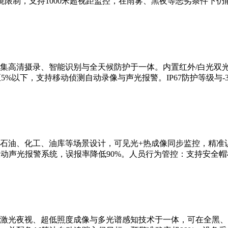
限制，支持1000米超视距监控，在雨雾、黑夜等恶劣条件下仍
集高清摄录、智能识别与全天候防护于一体。内置红外/白光双
5%以下，支持移动侦测自动录像与声光报警。IP67防护等级与-3
石油、化工、油库等场景设计，可见光+热成像同步监控，精准识
联动声光报警系统，误报率降低90%。人员行为管控：支持安全
激光夜视、超低照度成像与多光谱感知技术于一体，可在全黑、