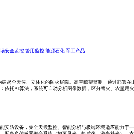
场安全监控
警用监控
能源石化
军工产品
构建起全天候、立体化的防火屏障。高空瞭望监测：通过部署在山顶
：依托AI算法，系统可自动分析图像数据，区分篝火、农垦用
能安防设备，集全天候监控、智能分析与极端环境适应能力于一
别。配备多传感器融合系统（如可见光、热成像、激光补光），支