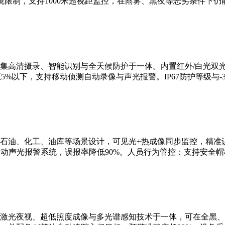
限制，支持1000米超视距监控，在雨雾、黑夜等恶劣条件下仍
集高清摄录、智能识别与全天候防护于一体。内置红外/白光双
5%以下，支持移动侦测自动录像与声光报警。IP67防护等级与-3
石油、化工、油库等场景设计，可见光+热成像同步监控，精准识
联动声光报警系统，误报率降低90%。人员行为管控：支持安全
激光夜视、超低照度成像与多光谱感知技术于一体，可在全黑、