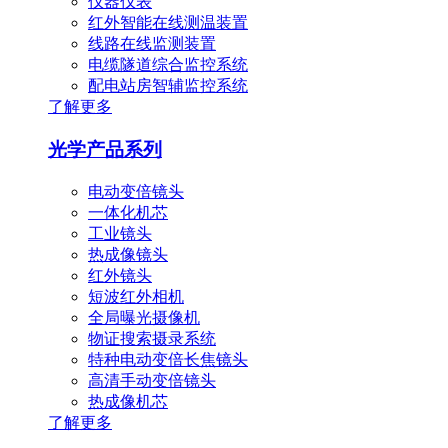
仪器仪表
红外智能在线测温装置
线路在线监测装置
电缆隧道综合监控系统
配电站房智辅监控系统
了解更多
光学产品系列
电动变倍镜头
一体化机芯
工业镜头
热成像镜头
红外镜头
短波红外相机
全局曝光摄像机
物证搜索摄录系统
特种电动变倍长焦镜头
高清手动变倍镜头
热成像机芯
了解更多