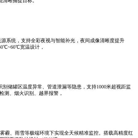
能清晰捕捉目标。
光源系统，支持全彩夜视与智能补光，夜间成像清晰度提升
0℃~60℃宽温设计，
别储罐区温度异常、管道泄漏等隐患，支持1000米超视距监
帽检测、烟火识别、越界报警，
雾霾、雨雪等极端环境下实现全天候精准监控。搭载高精度红