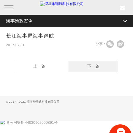
海事渔政案例
首页
全部分类
森林防火案例
长江海事局海事巡航
产品中心
分享：
边海防案例
2017-07-11
行业产品
机场安全案例
上一篇
下一篇
解决方案
电力巡检案例
轨道交通案例
成功案例
智慧城市案例
新闻中心
© 2017 - 2021 深圳华瑞通科技有限公司
海事渔政案例
关于我们
数字航道案例
粤公网安备 44030902000891号
新能源安全监控案例