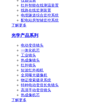
仪器仪表
红外智能在线测温装置
线路在线监测装置
电缆隧道综合监控系统
配电站房智辅监控系统
了解更多
光学产品系列
电动变倍镜头
一体化机芯
工业镜头
热成像镜头
红外镜头
短波红外相机
全局曝光摄像机
物证搜索摄录系统
特种电动变倍长焦镜头
高清手动变倍镜头
热成像机芯
了解更多