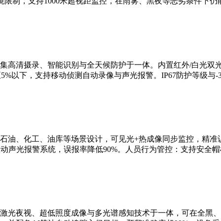
限制，支持1000米超视距监控，在雨雾、黑夜等恶劣条件下仍
集高清摄录、智能识别与全天候防护于一体。内置红外/白光双
5%以下，支持移动侦测自动录像与声光报警。IP67防护等级与-3
石油、化工、油库等场景设计，可见光+热成像同步监控，精准识
联动声光报警系统，误报率降低90%。人员行为管控：支持安全
激光夜视、超低照度成像与多光谱感知技术于一体，可在全黑、