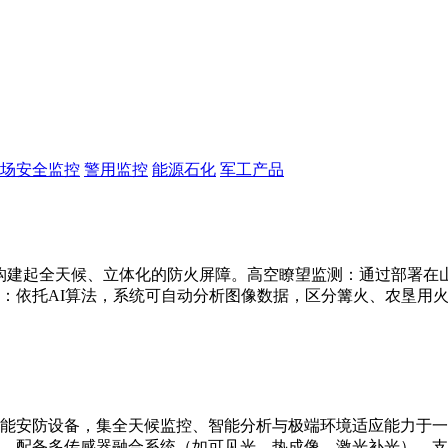
场安全监控
警用监控
能源石化
军工产品
构建起全天候、立体化的防火屏障。高空瞭望监测：通过部署在山顶
：依托AI算法，系统可自动分析图像数据，区分篝火、农垦用
能安防设备，集全天候监控、智能分析与极端环境适应能力于一
别。配备多传感器融合系统（如可见光、热成像、激光补光），支