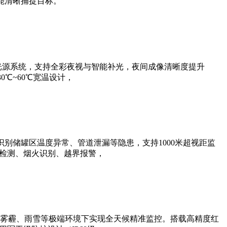
能清晰捕捉目标。
光源系统，支持全彩夜视与智能补光，夜间成像清晰度提升
0℃~60℃宽温设计，
别储罐区温度异常、管道泄漏等隐患，支持1000米超视距监
帽检测、烟火识别、越界报警，
雾霾、雨雪等极端环境下实现全天候精准监控。搭载高精度红