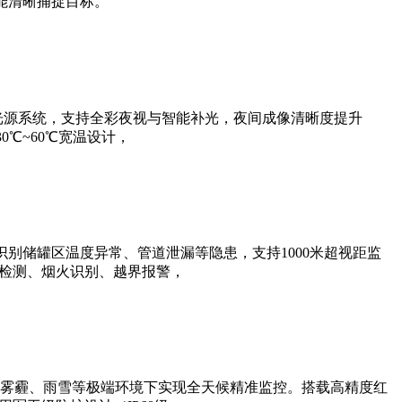
能清晰捕捉目标。
光源系统，支持全彩夜视与智能补光，夜间成像清晰度提升
0℃~60℃宽温设计，
别储罐区温度异常、管道泄漏等隐患，支持1000米超视距监
帽检测、烟火识别、越界报警，
雾霾、雨雪等极端环境下实现全天候精准监控。搭载高精度红