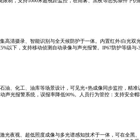
限制，支持1000米超视距监控，在雨雾、黑夜等恶劣条件下仍
集高清摄录、智能识别与全天候防护于一体。内置红外/白光双
5%以下，支持移动侦测自动录像与声光报警。IP67防护等级与-3
石油、化工、油库等场景设计，可见光+热成像同步监控，精准识
联动声光报警系统，误报率降低90%。人员行为管控：支持安全
激光夜视、超低照度成像与多光谱感知技术于一体，可在全黑、