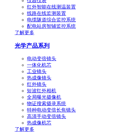
仪器仪表
红外智能在线测温装置
线路在线监测装置
电缆隧道综合监控系统
配电站房智辅监控系统
了解更多
光学产品系列
电动变倍镜头
一体化机芯
工业镜头
热成像镜头
红外镜头
短波红外相机
全局曝光摄像机
物证搜索摄录系统
特种电动变倍长焦镜头
高清手动变倍镜头
热成像机芯
了解更多