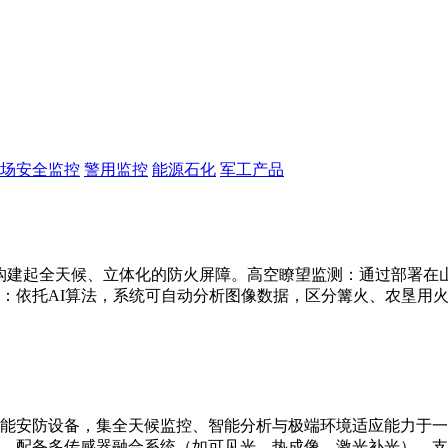
场安全监控
警用监控
能源石化
军工产品
构建起全天候、立体化的防火屏障。高空瞭望监测：通过部署在山顶
：依托AI算法，系统可自动分析图像数据，区分篝火、农垦用
能安防设备，集全天候监控、智能分析与极端环境适应能力于一
别。配备多传感器融合系统（如可见光、热成像、激光补光），支