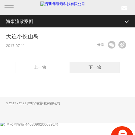
海事渔政案例
首页
全部分类
森林防火案例
大连小长山岛
产品中心
分享：
边海防案例
2017-07-11
行业产品
机场安全案例
上一篇
下一篇
解决方案
电力巡检案例
轨道交通案例
成功案例
智慧城市案例
新闻中心
© 2017 - 2021 深圳华瑞通科技有限公司
海事渔政案例
关于我们
数字航道案例
粤公网安备 44030902000891号
新能源安全监控案例