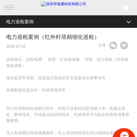
电力巡检案例
首页
全部分类
森林防火案例
电力巡检案例（红外杆塔精细化巡检）
产品中心
分享：
边海防案例
2018-07-10
行业产品
机场安全案例
使用单位：国家电网 机型：红外热成像 用途：电力巡检（杆塔精
细化巡检）
解决方案
电力巡检案例
接点处异常发热，温度超出预设的安全温度发出报警信号
轨道交通案例
成功案例
采集数据信息比对，快速发现异常
智慧城市案例
新闻中心
电力杆塔精细化巡检过程中，对电力设备特别是绝缘子串、机械压接
海事渔政案例
处、耐张线夹、并线接点如并钩线夹、对接管等节点处的发热情况要着
关于我们
重检查。
数字航道案例
无人机搭载红外热成像载荷，对上述的特殊部位进行精细化巡检。首先
新能源安全监控案例