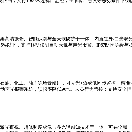
限制，支持1000米超视距监控，在雨雾、黑夜等恶劣条件下仍
集高清摄录、智能识别与全天候防护于一体。内置红外/白光双
5%以下，支持移动侦测自动录像与声光报警。IP67防护等级与-3
石油、化工、油库等场景设计，可见光+热成像同步监控，精准识
联动声光报警系统，误报率降低90%。人员行为管控：支持安全
激光夜视、超低照度成像与多光谱感知技术于一体，可在全黑、