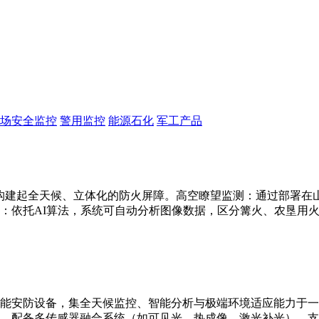
场安全监控
警用监控
能源石化
军工产品
构建起全天候、立体化的防火屏障。高空瞭望监测：通过部署在山顶
：依托AI算法，系统可自动分析图像数据，区分篝火、农垦用
能安防设备，集全天候监控、智能分析与极端环境适应能力于一
别。配备多传感器融合系统（如可见光、热成像、激光补光），支