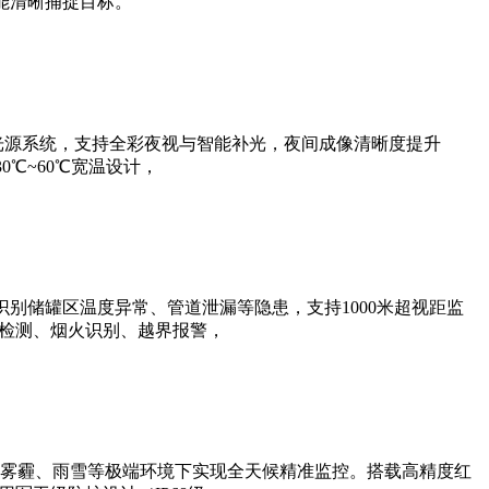
能清晰捕捉目标。
光源系统，支持全彩夜视与智能补光，夜间成像清晰度提升
0℃~60℃宽温设计，
别储罐区温度异常、管道泄漏等隐患，支持1000米超视距监
帽检测、烟火识别、越界报警，
雾霾、雨雪等极端环境下实现全天候精准监控。搭载高精度红