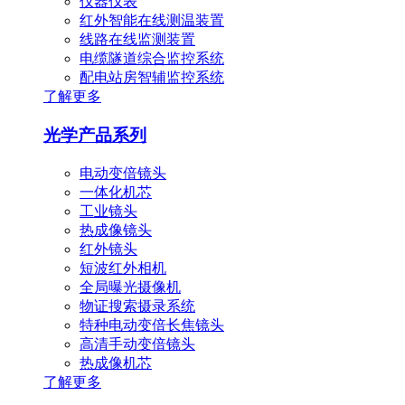
仪器仪表
红外智能在线测温装置
线路在线监测装置
电缆隧道综合监控系统
配电站房智辅监控系统
了解更多
光学产品系列
电动变倍镜头
一体化机芯
工业镜头
热成像镜头
红外镜头
短波红外相机
全局曝光摄像机
物证搜索摄录系统
特种电动变倍长焦镜头
高清手动变倍镜头
热成像机芯
了解更多