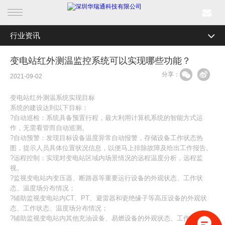
行业资讯
首页
全部分类
公司新闻
变电站红外测温监控系统可以实现哪些功能？
产品中心
分享：
行业资讯
2021-09-02
行业产品
媒体关注
变电站红外测温系统实现目标
系统的建设达到以下目标：
解决方案
最新活动
?自动巡检：系统具备预置行程，最大利用计算机系统的智能方式运
作，无需看管而自动巡测。
?自动预警：发现目标设备温度异常自动报警，存储设备工作状态热
成功案例
图，提示人员具体位置状况信息，以便马上排除故障及给出工作报告。
?远程控制：实现对变电站区域内场景情况的远程温度分析，远程监
新闻中心
视。
?监视变电站内变压器、断路器等重要运行设备的外观状态、工作状
态、温度场分布情况；
关于我们
?辅助监视变电站内CT、PT、避雷器和瓷绝缘子等高压设备的外观状
态、工作状态、温度场分布情况；
?辅助监视变电站内其他充油设备、易燃设备的外观状态、工作状态、