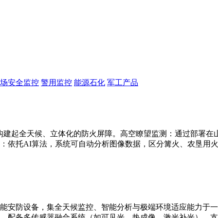
场安全监控
警用监控
能源石化
军工产品
构建起全天候、立体化的防火屏障。高空瞭望监测：通过部署在山顶
：依托AI算法，系统可自动分析图像数据，区分篝火、农垦用
能安防设备，集全天候监控、智能分析与极端环境适应能力于一
别。配备多传感器融合系统（如可见光、热成像、激光补光），支