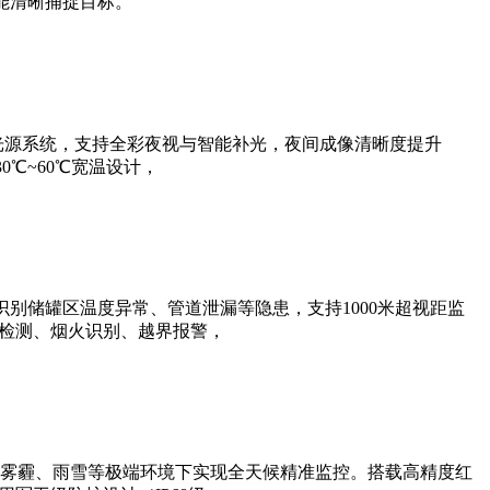
能清晰捕捉目标。
光源系统，支持全彩夜视与智能补光，夜间成像清晰度提升
0℃~60℃宽温设计，
别储罐区温度异常、管道泄漏等隐患，支持1000米超视距监
帽检测、烟火识别、越界报警，
雾霾、雨雪等极端环境下实现全天候精准监控。搭载高精度红