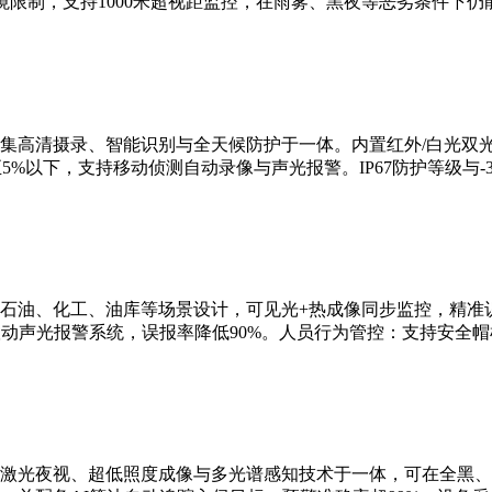
限制，支持1000米超视距监控，在雨雾、黑夜等恶劣条件下仍
集高清摄录、智能识别与全天候防护于一体。内置红外/白光双
5%以下，支持移动侦测自动录像与声光报警。IP67防护等级与-3
石油、化工、油库等场景设计，可见光+热成像同步监控，精准识
联动声光报警系统，误报率降低90%。人员行为管控：支持安全
激光夜视、超低照度成像与多光谱感知技术于一体，可在全黑、