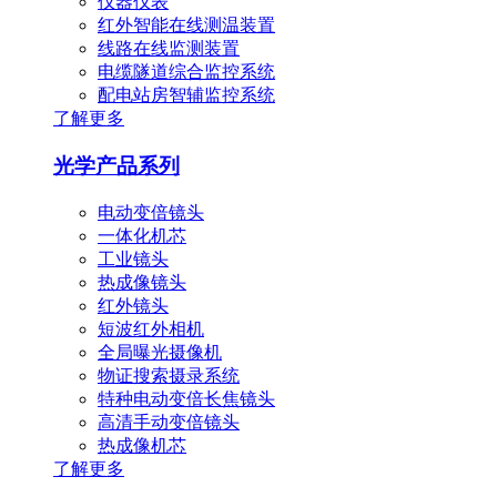
仪器仪表
红外智能在线测温装置
线路在线监测装置
电缆隧道综合监控系统
配电站房智辅监控系统
了解更多
光学产品系列
电动变倍镜头
一体化机芯
工业镜头
热成像镜头
红外镜头
短波红外相机
全局曝光摄像机
物证搜索摄录系统
特种电动变倍长焦镜头
高清手动变倍镜头
热成像机芯
了解更多