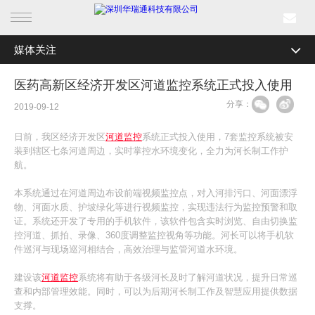
媒体关注
首页
全部分类
公司新闻
医药高新区经济开发区河道监控系统正式投入使用
产品中心
分享：
行业资讯
2019-09-12
行业产品
媒体关注
日前，我区经济开发区
河道监控
系统正式投入使用，7套监控系统被安
装到辖区七条河道周边，实时掌控水环境变化，全力为河长制工作护
解决方案
最新活动
航。
本系统通过在河道周边布设前端视频监控点，对入河排污口、河面漂浮
成功案例
物、河面水质、护坡绿化等进行视频监控，实现违法行为监控预警和取
证。系统还开发了专用的手机软件，该软件包含实时浏览、自由切换监
新闻中心
控河道、抓拍、录像、360度调整监控视角等功能。河长可以将手机软
件巡河与现场巡河相结合，高效治理与监管河道水环境。
关于我们
建设该
河道监控
系统将有助于各级河长及时了解河道状况，提升日常巡
查和内部管理效能。同时，可以为后期河长制工作及智慧应用提供数据
支撑。