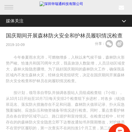
媒体关注
首页
全部分类
公司新闻
国庆期间开展森林防火安全和护林员履职情况检查
产品中心
分享：
行业资讯
2019-10-09
行业产品
媒体关注
今年春夏雨水充沛，可燃物增多，入秋以来气候干燥，森林防火形
势严峻。恰逢共和国70周年大庆，我县旅游人数陡增，人员活动区域变
解决方案
最新活动
大，森林火险隐患骤增。为了搞好国庆期间的森林防火工作，确保我县
区域内不发生森林火灾，经林业局党组研究，决定在国庆期间开展森林
防火安全检查和护林员在岗履职情况检查。
成功案例
按计划，领导亲自带队并抽调各股站人员组成检查组（7小组），
新闻中心
从10月1日开始至10月7日每天安排2个检查组下乡进村，对各乡（镇)值
班花名、落实防火措施存在不足和问题、森林防火值班记录、扑火应急
预案编制、应急队伍和物资储备等情况进行检查。同时，重点查看护林
关于我们
员在各自管护区域守山口、路口巡护和宣传情况。在检查过程中，针对
存在的的森林防火安全隐患立即下达整改通知书并限期整改，对护林员
不在管护区履职的，第一次查实不在岗扣发1个月工资，第二次不在岗