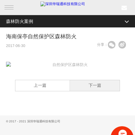
森林防火案例
首页
全部分类
森林防火案例
海南保亭自然保护区森林防火
产品中心
分享：
边海防案例
2017-06-30
行业产品
机场安全案例
解决方案
电力巡检案例
轨道交通案例
成功案例
上一篇
下一篇
智慧城市案例
新闻中心
海事渔政案例
关于我们
数字航道案例
© 2017 - 2021 深圳华瑞通科技有限公司
新能源安全监控案例