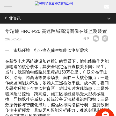
行业资讯
首页
全部分类
公司新闻
华瑞通 HRC-P20 高速跨域高清图像在线监测装置
产品中心
分享：
行业资讯
2026-05-14
行业产品
媒体关注
一、市场环境：行业痛点催生智能监测新需求
解决方案
最新活动
在新型电力系统建设加速推进的背景下，输电线路作为能
源输送的核心载体，其安全稳定运行直接关系国计民生。
成功案例
当前，我国输电线路总里程超150万公里，广泛分布于山
区、沿海、跨高速等复杂场景，面临三大核心痛点：一是
传统监测能力不足，依赖人工巡检效率低、成本高，夜间
新闻中心
及恶劣环境下存在监控盲区，难以实时发现隐患；二是外
破风险防控难，跨高速、施工区域线路易受大型机械碰
关于我们
撞、异物飘挂等威胁，传统设备无法精准识别预警；三是
数据传输与智能化滞后，偏远区域网络信号弱，监测数据
传输中断频发，且缺乏AI智能分析能力，难以实现从“被动
处置”到“主动预警”的转变。