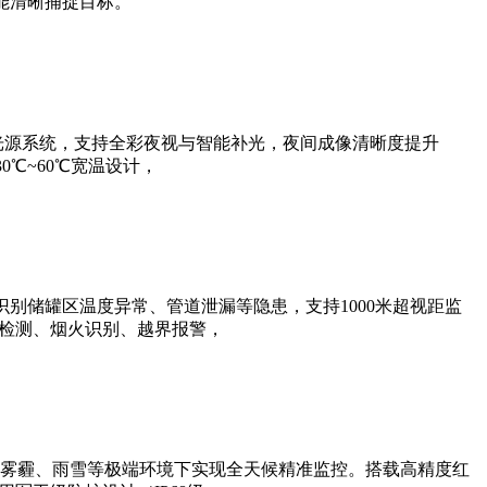
能清晰捕捉目标。
光源系统，支持全彩夜视与智能补光，夜间成像清晰度提升
0℃~60℃宽温设计，
别储罐区温度异常、管道泄漏等隐患，支持1000米超视距监
帽检测、烟火识别、越界报警，
雾霾、雨雪等极端环境下实现全天候精准监控。搭载高精度红