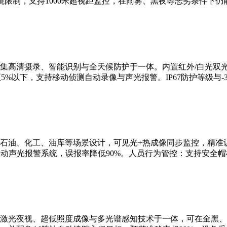
限制，支持1000米超视距监控，在雨雾、黑夜等恶劣条件下仍
集高清摄录、智能识别与全天候防护于一体。内置红外/白光双
5%以下，支持移动侦测自动录像与声光报警。IP67防护等级与-3
石油、化工、油库等场景设计，可见光+热成像同步监控，精准识
联动声光报警系统，误报率降低90%。人员行为管控：支持安全
激光夜视、超低照度成像与多光谱感知技术于一体，可在全黑、