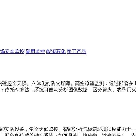
场安全监控
警用监控
能源石化
军工产品
构建起全天候、立体化的防火屏障。高空瞭望监测：通过部署在山顶
：依托AI算法，系统可自动分析图像数据，区分篝火、农垦用
能安防设备，集全天候监控、智能分析与极端环境适应能力于一
别。配备多传感器融合系统（如可见光、热成像、激光补光），支