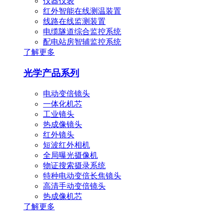
仪器仪表
红外智能在线测温装置
线路在线监测装置
电缆隧道综合监控系统
配电站房智辅监控系统
了解更多
光学产品系列
电动变倍镜头
一体化机芯
工业镜头
热成像镜头
红外镜头
短波红外相机
全局曝光摄像机
物证搜索摄录系统
特种电动变倍长焦镜头
高清手动变倍镜头
热成像机芯
了解更多