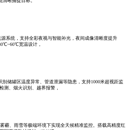
能清晰捕捉目标。
光源系统，支持全彩夜视与智能补光，夜间成像清晰度提升
0℃~60℃宽温设计，
别储罐区温度异常、管道泄漏等隐患，支持1000米超视距监
帽检测、烟火识别、越界报警，
雾霾、雨雪等极端环境下实现全天候精准监控。搭载高精度红