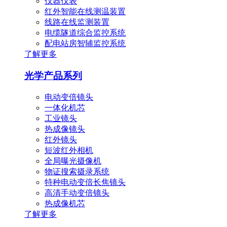
仪器仪表
红外智能在线测温装置
线路在线监测装置
电缆隧道综合监控系统
配电站房智辅监控系统
了解更多
光学产品系列
电动变倍镜头
一体化机芯
工业镜头
热成像镜头
红外镜头
短波红外相机
全局曝光摄像机
物证搜索摄录系统
特种电动变倍长焦镜头
高清手动变倍镜头
热成像机芯
了解更多