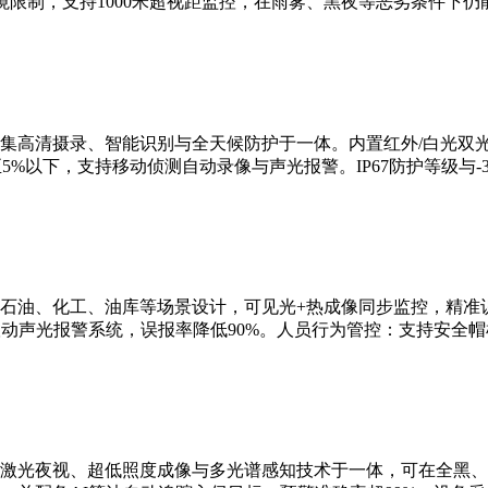
限制，支持1000米超视距监控，在雨雾、黑夜等恶劣条件下仍
集高清摄录、智能识别与全天候防护于一体。内置红外/白光双
5%以下，支持移动侦测自动录像与声光报警。IP67防护等级与-3
石油、化工、油库等场景设计，可见光+热成像同步监控，精准识
联动声光报警系统，误报率降低90%。人员行为管控：支持安全
激光夜视、超低照度成像与多光谱感知技术于一体，可在全黑、