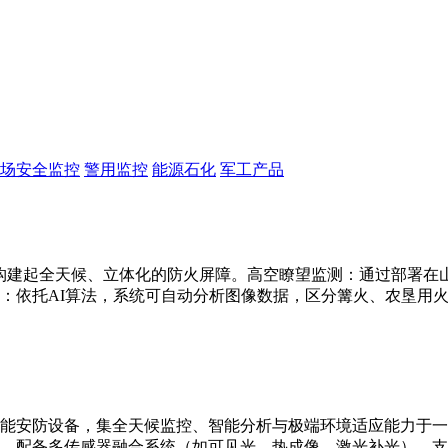
场安全监控
警用监控
能源石化
军工产品
构建起全天候、立体化的防火屏障。高空瞭望监测：通过部署在山顶
：依托AI算法，系统可自动分析图像数据，区分篝火、农垦用
能安防设备，集全天候监控、智能分析与极端环境适应能力于一
别。配备多传感器融合系统（如可见光、热成像、激光补光），支