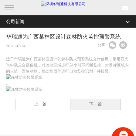
公司新闻
首页
全部分类
公司新闻
华瑞通为广西某林区设计森林防火监控预警系统
产品中心
分享：
行业资讯
2020-07-24
行业产品
媒体关注
近日华瑞通为广西某林区设计的森林防火预警系统交付使用，采用双光
谱中载云台摄像机，对监控区域进行24小时不间断监控，对目标区域内
解决方案
最新活动
的火情，野生动物，乱砍乱伐等进行自动监控识别，并报警。
.
成功案例
新闻中心
上一篇
下一篇
关于我们