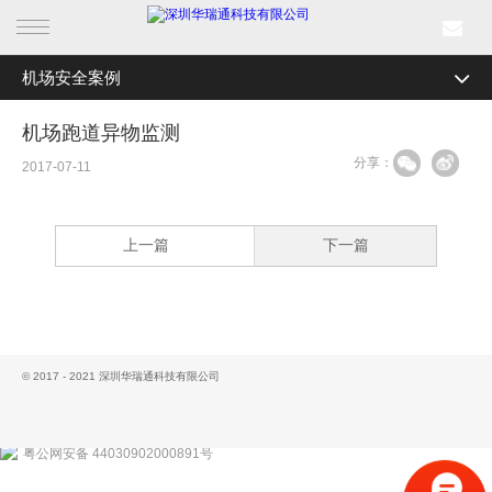
机场安全案例
首页
全部分类
森林防火案例
机场跑道异物监测
产品中心
分享：
边海防案例
2017-07-11
行业产品
机场安全案例
上一篇
下一篇
解决方案
电力巡检案例
轨道交通案例
成功案例
智慧城市案例
新闻中心
© 2017 - 2021 深圳华瑞通科技有限公司
海事渔政案例
关于我们
数字航道案例
粤公网安备 44030902000891号
新能源安全监控案例