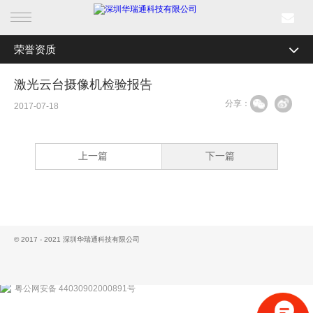
荣誉资质
首页
全部分类
公司简介
激光云台摄像机检验报告
产品中心
分享：
研发实力
2017-07-18
行业产品
企业文化
上一篇
下一篇
解决方案
加入我们
联系我们
成功案例
工具专区
新闻中心
© 2017 - 2021 深圳华瑞通科技有限公司
荣誉资质
关于我们
粤公网安备 44030902000891号