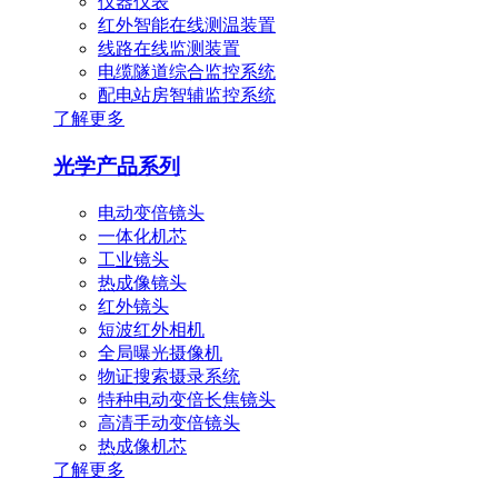
仪器仪表
红外智能在线测温装置
线路在线监测装置
电缆隧道综合监控系统
配电站房智辅监控系统
了解更多
光学产品系列
电动变倍镜头
一体化机芯
工业镜头
热成像镜头
红外镜头
短波红外相机
全局曝光摄像机
物证搜索摄录系统
特种电动变倍长焦镜头
高清手动变倍镜头
热成像机芯
了解更多