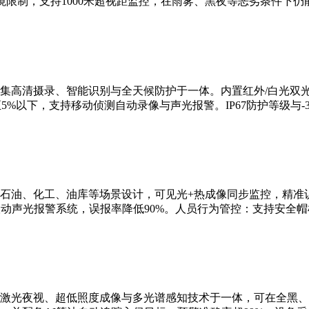
限制，支持1000米超视距监控，在雨雾、黑夜等恶劣条件下仍
集高清摄录、智能识别与全天候防护于一体。内置红外/白光双
5%以下，支持移动侦测自动录像与声光报警。IP67防护等级与-3
石油、化工、油库等场景设计，可见光+热成像同步监控，精准识
联动声光报警系统，误报率降低90%。人员行为管控：支持安全
激光夜视、超低照度成像与多光谱感知技术于一体，可在全黑、