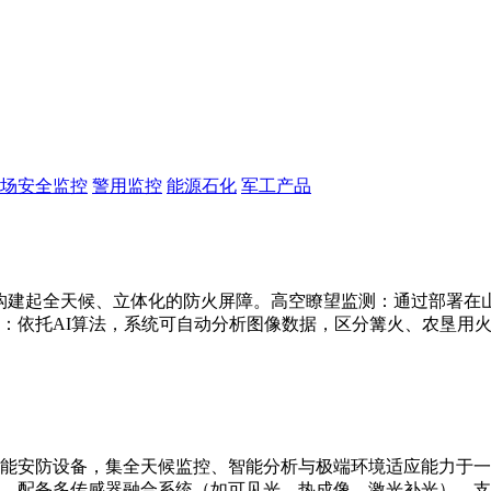
场安全监控
警用监控
能源石化
军工产品
构建起全天候、立体化的防火屏障。高空瞭望监测：通过部署在山顶
：依托AI算法，系统可自动分析图像数据，区分篝火、农垦用
能安防设备，集全天候监控、智能分析与极端环境适应能力于一
别。配备多传感器融合系统（如可见光、热成像、激光补光），支