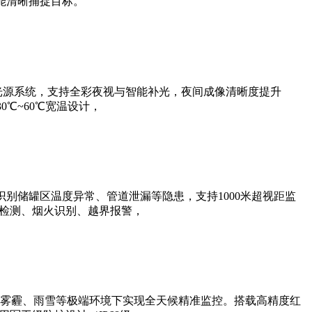
能清晰捕捉目标。
光源系统，支持全彩夜视与智能补光，夜间成像清晰度提升
0℃~60℃宽温设计，
别储罐区温度异常、管道泄漏等隐患，支持1000米超视距监
帽检测、烟火识别、越界报警，
雾霾、雨雪等极端环境下实现全天候精准监控。搭载高精度红