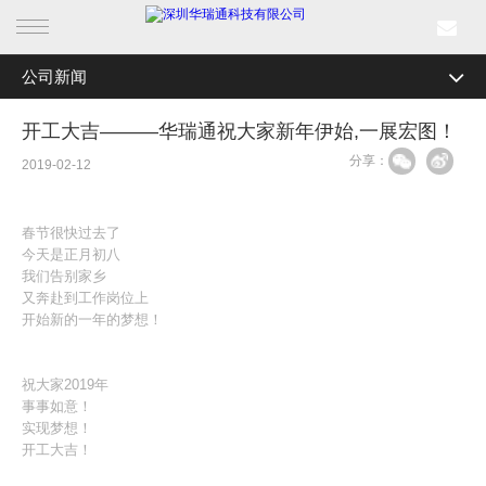
公司新闻
首页
全部分类
公司新闻
开工大吉———华瑞通祝大家新年伊始,一展宏图！
产品中心
分享：
行业资讯
2019-02-12
行业产品
媒体关注
春节很快过去了
解决方案
最新活动
今天是正月初八
我们告别家乡
又奔赴到工作岗位上
成功案例
开始新的一年的梦想！
新闻中心
祝大家2019年
事事如意！
关于我们
实现梦想！
开工大吉！