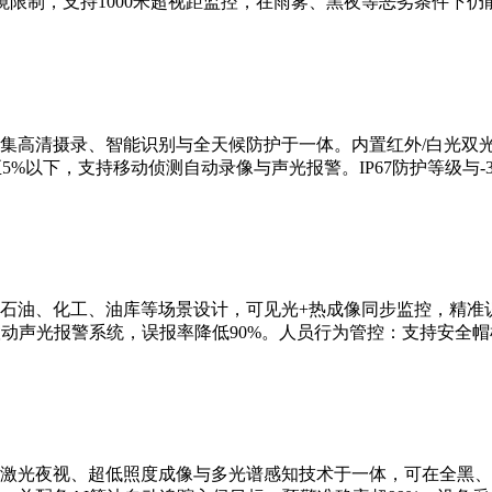
限制，支持1000米超视距监控，在雨雾、黑夜等恶劣条件下仍
集高清摄录、智能识别与全天候防护于一体。内置红外/白光双
5%以下，支持移动侦测自动录像与声光报警。IP67防护等级与-3
石油、化工、油库等场景设计，可见光+热成像同步监控，精准识
联动声光报警系统，误报率降低90%。人员行为管控：支持安全
激光夜视、超低照度成像与多光谱感知技术于一体，可在全黑、