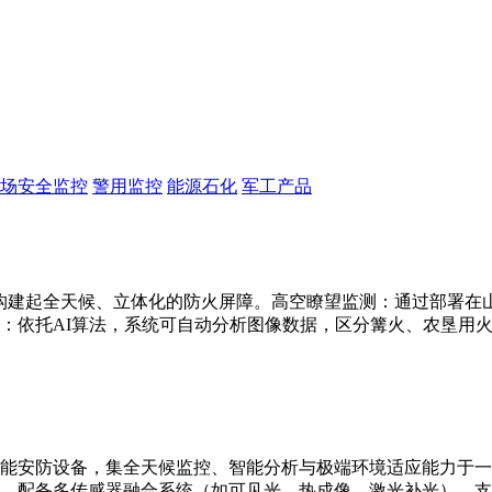
场安全监控
警用监控
能源石化
军工产品
构建起全天候、立体化的防火屏障。高空瞭望监测：通过部署在山顶
：依托AI算法，系统可自动分析图像数据，区分篝火、农垦用
能安防设备，集全天候监控、智能分析与极端环境适应能力于一
别。配备多传感器融合系统（如可见光、热成像、激光补光），支