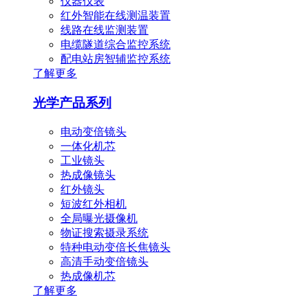
仪器仪表
红外智能在线测温装置
线路在线监测装置
电缆隧道综合监控系统
配电站房智辅监控系统
了解更多
光学产品系列
电动变倍镜头
一体化机芯
工业镜头
热成像镜头
红外镜头
短波红外相机
全局曝光摄像机
物证搜索摄录系统
特种电动变倍长焦镜头
高清手动变倍镜头
热成像机芯
了解更多