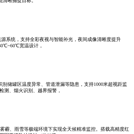
能清晰捕捉目标。
光源系统，支持全彩夜视与智能补光，夜间成像清晰度提升
0℃~60℃宽温设计，
别储罐区温度异常、管道泄漏等隐患，支持1000米超视距监
帽检测、烟火识别、越界报警，
雾霾、雨雪等极端环境下实现全天候精准监控。搭载高精度红