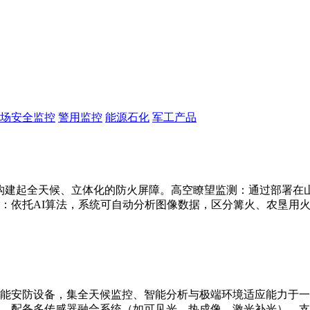
场安全监控
警用监控
能源石化
军工产品
构建起全天候、立体化的防火屏障。高空瞭望监测：通过部署在山顶
：依托AI算法，系统可自动分析图像数据，区分篝火、农垦用
能安防设备，集全天候监控、智能分析与极端环境适应能力于一
别。配备多传感器融合系统（如可见光、热成像、激光补光），支