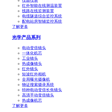
仪器仪表
红外智能在线测温装置
线路在线监测装置
电缆隧道综合监控系统
配电站房智辅监控系统
了解更多
光学产品系列
电动变倍镜头
一体化机芯
工业镜头
热成像镜头
红外镜头
短波红外相机
全局曝光摄像机
物证搜索摄录系统
特种电动变倍长焦镜头
高清手动变倍镜头
热成像机芯
了解更多