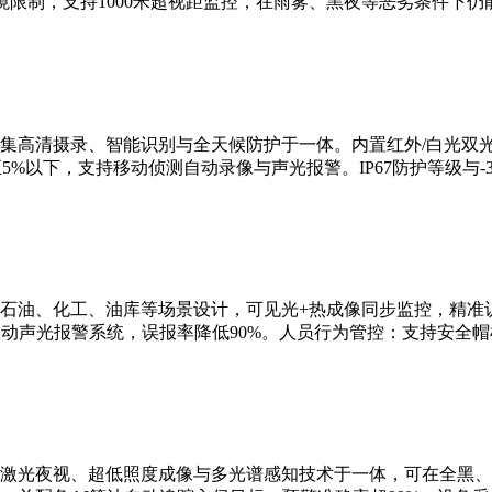
限制，支持1000米超视距监控，在雨雾、黑夜等恶劣条件下仍
集高清摄录、智能识别与全天候防护于一体。内置红外/白光双
5%以下，支持移动侦测自动录像与声光报警。IP67防护等级与-3
石油、化工、油库等场景设计，可见光+热成像同步监控，精准识
联动声光报警系统，误报率降低90%。人员行为管控：支持安全
激光夜视、超低照度成像与多光谱感知技术于一体，可在全黑、