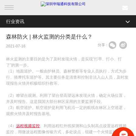
行业资讯
首页
全部分类
公司新闻
森林防火 | 林火监测的分类是什么？
产品中心
分享：
行业资讯
2021-07-16
行业产品
媒体关注
林火监测的主要目的是为了及时发现火情，是实现“打早、打小、打
了”的第一步。
解决方案
最新活动
（1）地面巡护。一般由护林员、森林警察等专业人员执行，方式为步
行、骑摩托车巡护等。其主要任务是清查和控制非法入山人员，及时发
现报告火情并积极组织扑救等。
成功案例
（2）瞭望台观测。利用了望台登高望远来发现火情，确定火场位置，
新闻中心
并及时报告。这是我国大部分林区采用的主要监测手段。
（3）航空巡护。航空巡护是利用飞机沿一定的航线在林区上空巡逻，
观察火情并及时报告基地。
关于我们
（4）
远程视频监控
。利用远程红外线探测和山头制高点设置远程视频
监控，用微波远程图像传输方式，多处设点，组建一个火情监控网络，