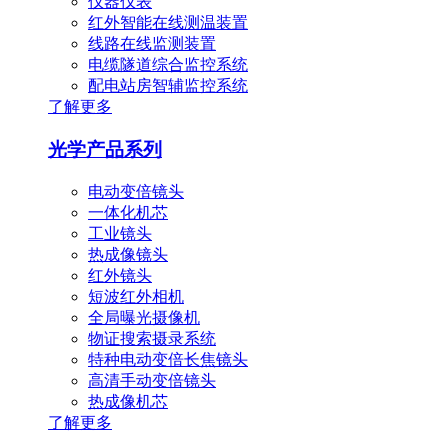
仪器仪表
红外智能在线测温装置
线路在线监测装置
电缆隧道综合监控系统
配电站房智辅监控系统
了解更多
光学产品系列
电动变倍镜头
一体化机芯
工业镜头
热成像镜头
红外镜头
短波红外相机
全局曝光摄像机
物证搜索摄录系统
特种电动变倍长焦镜头
高清手动变倍镜头
热成像机芯
了解更多