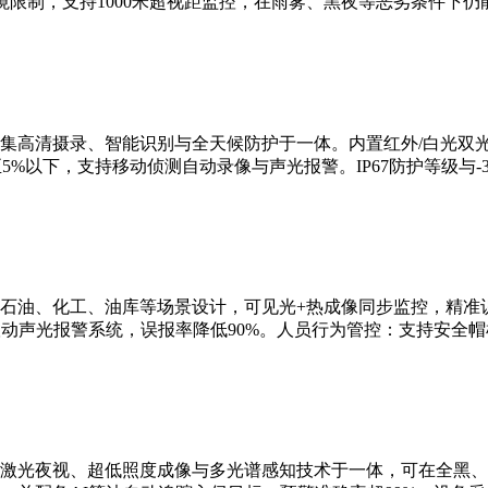
限制，支持1000米超视距监控，在雨雾、黑夜等恶劣条件下仍
集高清摄录、智能识别与全天候防护于一体。内置红外/白光双
5%以下，支持移动侦测自动录像与声光报警。IP67防护等级与-3
石油、化工、油库等场景设计，可见光+热成像同步监控，精准识
联动声光报警系统，误报率降低90%。人员行为管控：支持安全
激光夜视、超低照度成像与多光谱感知技术于一体，可在全黑、