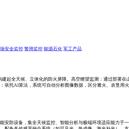
场安全监控
警用监控
能源石化
军工产品
构建起全天候、立体化的防火屏障。高空瞭望监测：通过部署在山顶
：依托AI算法，系统可自动分析图像数据，区分篝火、农垦用
能安防设备，集全天候监控、智能分析与极端环境适应能力于一
别。配备多传感器融合系统（如可见光、热成像、激光补光），支