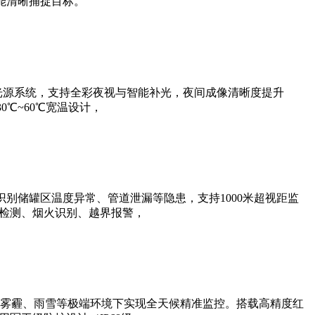
能清晰捕捉目标。
光源系统，支持全彩夜视与智能补光，夜间成像清晰度提升
0℃~60℃宽温设计，
别储罐区温度异常、管道泄漏等隐患，支持1000米超视距监
帽检测、烟火识别、越界报警，
雾霾、雨雪等极端环境下实现全天候精准监控。搭载高精度红