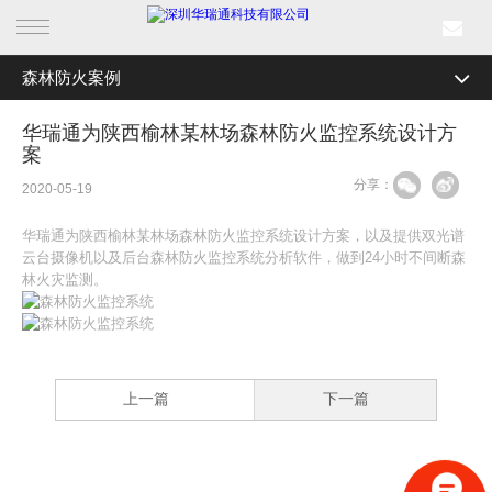
森林防火案例
首页
全部分类
森林防火案例
华瑞通为陕西榆林某林场森林防火监控系统设计方
产品中心
案
边海防案例
分享：
2020-05-19
行业产品
机场安全案例
华瑞通为陕西榆林某林场森林防火监控系统设计方案，以及提供双光谱
解决方案
电力巡检案例
云台摄像机以及后台森林防火监控系统分析软件，做到24小时不间断森
林火灾监测。
轨道交通案例
成功案例
智慧城市案例
新闻中心
海事渔政案例
上一篇
下一篇
关于我们
数字航道案例
新能源安全监控案例