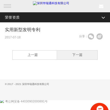
荣誉资质
首页
全部分类
公司简介
实用新型发明专利
产品中心
分享：
研发实力
2017-07-18
行业产品
企业文化
上一篇
下一篇
解决方案
加入我们
联系我们
成功案例
工具专区
新闻中心
© 2017 - 2021 深圳华瑞通科技有限公司
荣誉资质
关于我们
粤公网安备 44030902000891号