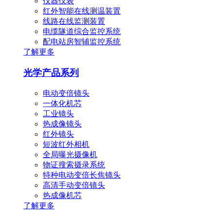
仪器仪表
红外智能在线测温装置
线路在线监测装置
电缆隧道综合监控系统
配电站房智辅监控系统
了解更多
光学产品系列
电动变倍镜头
一体化机芯
工业镜头
热成像镜头
红外镜头
短波红外相机
全局曝光摄像机
物证搜索摄录系统
特种电动变倍长焦镜头
高清手动变倍镜头
热成像机芯
了解更多