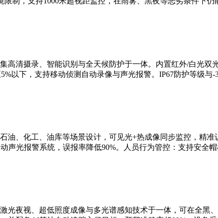
限制，支持1000米超视距监控，在雨雾、黑夜等恶劣条件下仍
集高清摄录、智能识别与全天候防护于一体。内置红外/白光双
5%以下，支持移动侦测自动录像与声光报警。IP67防护等级与-3
石油、化工、油库等场景设计，可见光+热成像同步监控，精准识
联动声光报警系统，误报率降低90%。人员行为管控：支持安全
激光夜视、超低照度成像与多光谱感知技术于一体，可在全黑、