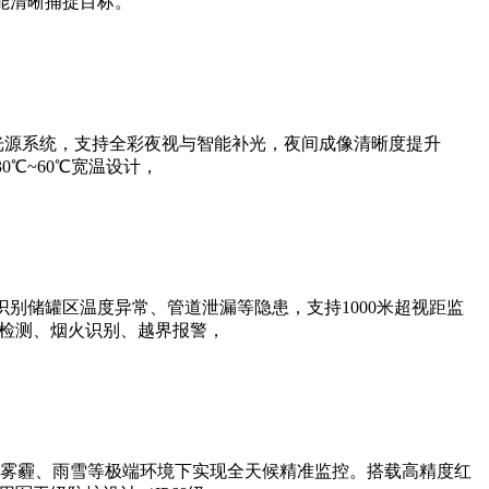
能清晰捕捉目标。
光源系统，支持全彩夜视与智能补光，夜间成像清晰度提升
0℃~60℃宽温设计，
别储罐区温度异常、管道泄漏等隐患，支持1000米超视距监
帽检测、烟火识别、越界报警，
雾霾、雨雪等极端环境下实现全天候精准监控。搭载高精度红