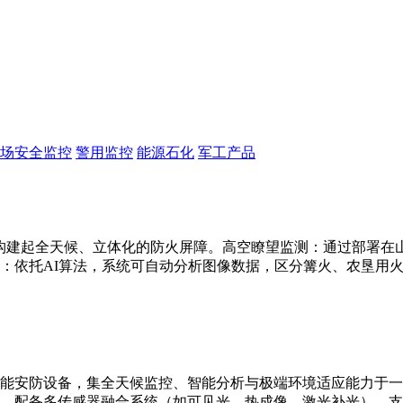
场安全监控
警用监控
能源石化
军工产品
构建起全天候、立体化的防火屏障。高空瞭望监测：通过部署在山顶
：依托AI算法，系统可自动分析图像数据，区分篝火、农垦用
能安防设备，集全天候监控、智能分析与极端环境适应能力于一
别。配备多传感器融合系统（如可见光、热成像、激光补光），支