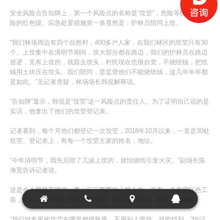
安全风险点告知牌上，第一个风险点的名称是“坟茔”，危险等级是最危
险的红色级。应急处置措施第一条竟然是：护林员陪同上坟。
“我们林场周边有四个自然村，400多户人家，在我们林区的坟茔只有30
个。上坟集中在清明节期间，坟大部分都在路边，我们的护林员在路边
巡逻，见有上坟的，就跟去坟头，村民现在也很自觉，不烧纸钱，把纸
钱用土块压在坟头。我们陪同，是监督他们不能烧纸钱，这几年年年都
是如此。”见记者质疑，林场场长韩侃解释说。
“告知牌”显示，韩侃是“坟茔”这一风险点的责任人。为了证明自己说的是
实话，他拿出了他们的坟茔登记表。
记者看到，每个月他们都登记一次坟茔，2018年10月以来，一直是30处
坟茔。登记表上，有每一个坟茔主家的姓名，地址。
“今年清明节，我先后陪了几波上坟的，就怕烧纸引发火灾。”副场长陈
海宽告诉记者说。
这是令人哭笑不得的一幕：三三两两的上坟人中，总有一个身穿红色工
装，年龄五六十岁的护林员陪同着，年年清明如此，家家上坟如此。
“我们对各家的坟茔在哪里都很熟悉，不用别人带路，就能找到。”怕记