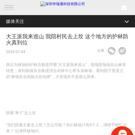
媒体关注
首页
全部分类
公司新闻
大王派我来巡山 我陪村民去上坟 这个地方的护林防
产品中心
火真到位
行业资讯
分享：
2019-07-04
行业产品
媒体关注
原以为林场的护林员都是哼着“大王派我来巡山”，悠哉悠哉地在山林里
解决方案
最新活动
转悠；来到陕煤实业集团澄合农林中心界头庙林场，看到院子里竖立
的“林场安全风险点告知牌”，才发现并不是那么简单。
成功案例
新闻中心
陪着“孝子”去上坟
关于我们
“你们陪着主家去上坟？怎么可能？你们林场只有8个人，清明节能忙过
来？”记者怀疑地问。