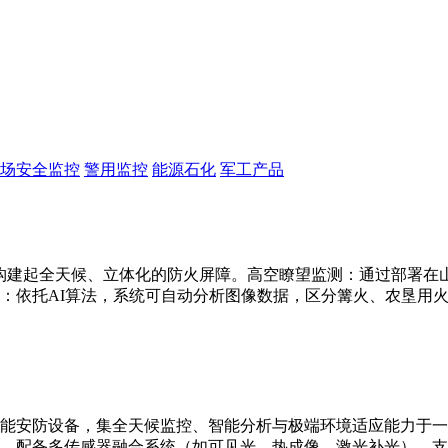
场安全监控
警用监控
能源石化
军工产品
构建起全天候、立体化的防火屏障。高空瞭望监测：通过部署在山顶
：依托AI算法，系统可自动分析图像数据，区分篝火、农垦用
能安防设备，集全天候监控、智能分析与极端环境适应能力于一
别。配备多传感器融合系统（如可见光、热成像、激光补光），支