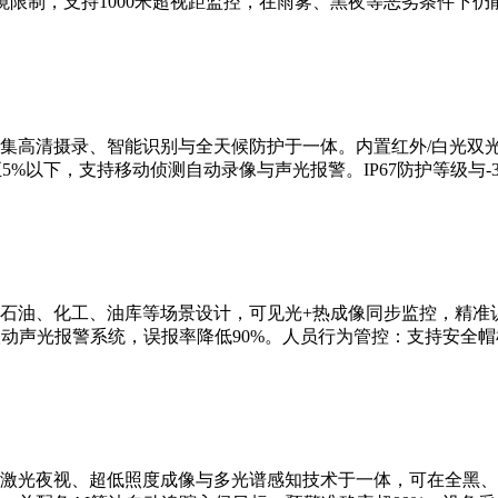
限制，支持1000米超视距监控，在雨雾、黑夜等恶劣条件下仍
集高清摄录、智能识别与全天候防护于一体。内置红外/白光双
5%以下，支持移动侦测自动录像与声光报警。IP67防护等级与-3
石油、化工、油库等场景设计，可见光+热成像同步监控，精准识
联动声光报警系统，误报率降低90%。人员行为管控：支持安全
激光夜视、超低照度成像与多光谱感知技术于一体，可在全黑、