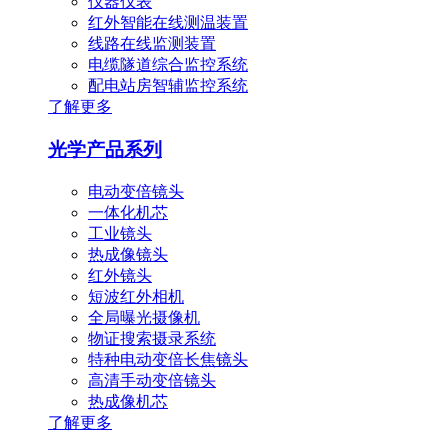
仪器仪表
红外智能在线测温装置
线路在线监测装置
电缆隧道综合监控系统
配电站房智辅监控系统
了解更多
光学产品系列
电动变倍镜头
一体化机芯
工业镜头
热成像镜头
红外镜头
短波红外相机
全局曝光摄像机
物证搜索摄录系统
特种电动变倍长焦镜头
高清手动变倍镜头
热成像机芯
了解更多