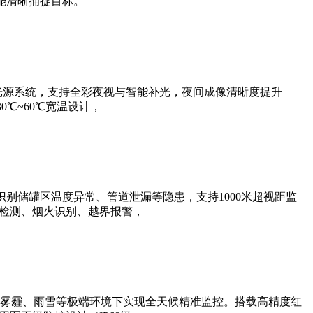
能清晰捕捉目标。
光源系统，支持全彩夜视与智能补光，夜间成像清晰度提升
0℃~60℃宽温设计，
别储罐区温度异常、管道泄漏等隐患，支持1000米超视距监
帽检测、烟火识别、越界报警，
雾霾、雨雪等极端环境下实现全天候精准监控。搭载高精度红