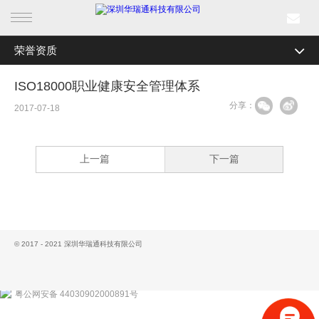
荣誉资质
首页
全部分类
公司简介
ISO18000职业健康安全管理体系
产品中心
分享：
研发实力
2017-07-18
行业产品
企业文化
上一篇
下一篇
解决方案
加入我们
联系我们
成功案例
工具专区
新闻中心
© 2017 - 2021 深圳华瑞通科技有限公司
荣誉资质
关于我们
粤公网安备 44030902000891号