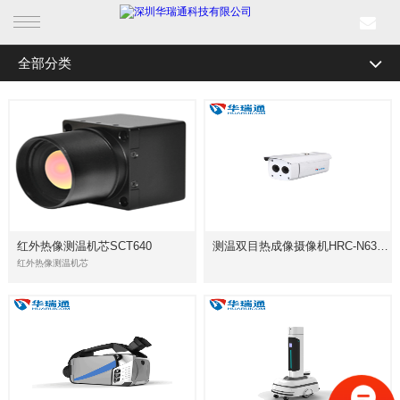
全部分类
首页
产品中心
行业产品
解决方案
红外热像测温机芯SCT640
测温双目热成像摄像机HRC-N6300系列
成功案例
红外热像测温机芯
新闻中心
关于我们