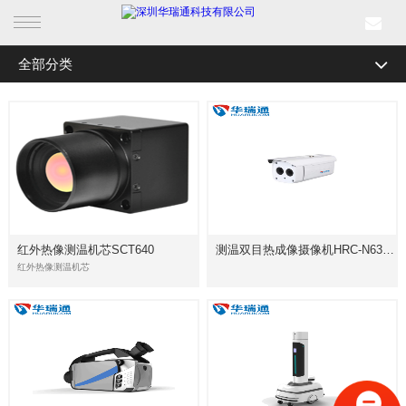
全部分类
首页
产品中心
行业产品
解决方案
红外热像测温机芯SCT640
测温双目热成像摄像机HRC-N6300系列
成功案例
红外热像测温机芯
新闻中心
关于我们